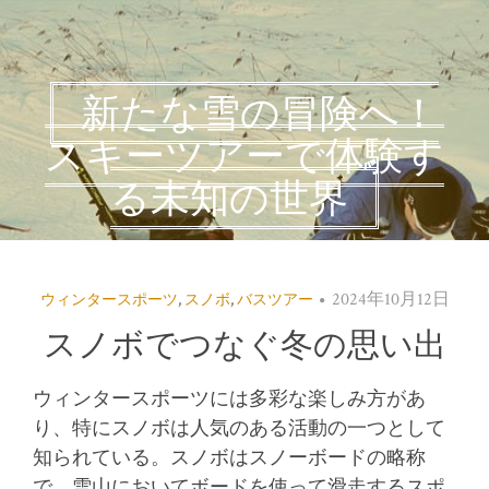
新たな雪の冒険へ！
スキーツアーで体験す
る未知の世界
2024年10月12日
ウィンタースポーツ
,
スノボ
,
バスツアー
スノボでつなぐ冬の思い出
ウィンタースポーツには多彩な楽しみ方があ
り、特にスノボは人気のある活動の一つとして
知られている。
スノボはスノーボードの略称
で、雪山においてボードを使って滑走するスポ