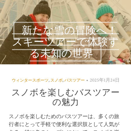
新たな雪の冒険へ！
スキーツアーで体験す
る未知の世界
2025年1月24日
ウィンタースポーツ
,
スノボ
,
バスツアー
スノボを楽しむバスツアー
の魅力
スノボを楽しむためのバスツアーは、多くの旅
行者にとって手軽で便利な選択肢として人気が