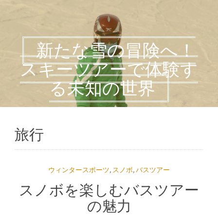
新たな雪の冒険へ！
スキーツアーで体験す
る未知の世界
旅行
ウィンタースポーツ
,
スノボ
,
バスツアー
スノボを楽しむバスツアー
の魅力