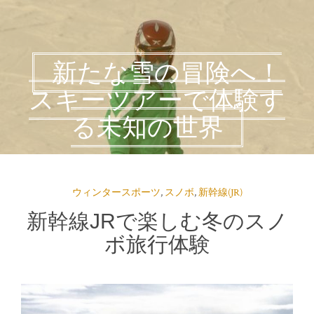
新たな雪の冒険へ！
スキーツアーで体験す
る未知の世界
ウィンタースポーツ
,
スノボ
,
新幹線(JR)
新幹線JRで楽しむ冬のスノ
ボ旅行体験